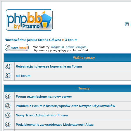
Nowotwór/rak jajnika Strona Główna
»
O forum
Moderatorzy:
magda28
,
pewka
,
emgoro
Użytkownicy przeglądający to forum: Brak
Ważne tematy
Rejestracja i pierwsze logowanie na Forum
cel forum
Tematy
Forum przeniesione na nowy serwer
Problem z Forum z historią wpisów oraz Nowych Użytkowników
Nowy Trzeci Administrator Forum
Podziękowanie za współpracę Moderatorowi Altus