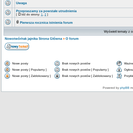
Uwaga
Przepraszamy za powstałe utrudnienia
[
Idź do strony:
1
,
2
]
Pierwsza rocznica istnienia forum
Wyświetl tematy z o
Nowotwór/rak jajnika Strona Główna
»
O forum
Nowe posty
Brak nowych postów
Ważne
Nowe posty [ Popularny ]
Brak nowych postów [ Popularny ]
Ogłos
Nowe posty [ Zablokowany ]
Brak nowych postów [ Zablokowany ]
Przykl
Powered by
phpBB
mo