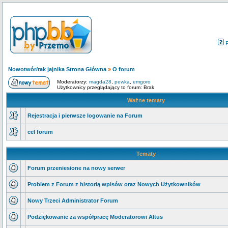
Nowotwór/rak jajnika Strona Główna
»
O forum
Moderatorzy:
magda28
,
pewka
,
emgoro
Użytkownicy przeglądający to forum: Brak
Ważne tematy
Rejestracja i pierwsze logowanie na Forum
cel forum
Tematy
Forum przeniesione na nowy serwer
Problem z Forum z historią wpisów oraz Nowych Użytkowników
Nowy Trzeci Administrator Forum
Podziękowanie za współpracę Moderatorowi Altus