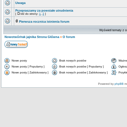
Uwaga
Przepraszamy za powstałe utrudnienia
[
Idź do strony:
1
,
2
]
Pierwsza rocznica istnienia forum
Wyświetl tematy z o
Nowotwór/rak jajnika Strona Główna
»
O forum
Nowe posty
Brak nowych postów
Ważne
Nowe posty [ Popularny ]
Brak nowych postów [ Popularny ]
Ogłos
Nowe posty [ Zablokowany ]
Brak nowych postów [ Zablokowany ]
Przykl
Powered by
phpBB
mo