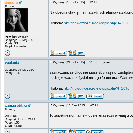
emgoro
Wysłany: |18 Lut 2015|, o 12:12
Robert
Na obecną chwilę nie ma żadnych planów z zakońc
_________________
Historia:
http://nowotwor.eu/viewtopic.php?t=1516
Pomógł:
29 razy
Dołączył: 30 Maj 2007
Posty: 9330
Skąd: Szczecin
yoolanta
Wysłany: |21 Lut 2015|, o 21:08
...ja też
Dołączył: 04 Lis 2010
zaznaczam, ze choć nie pisze zbyt często, zaglądam
Posty: 174
podziękować założycielom tego forum oraz Wam ws
_________________
Historia:
http://nowotwor.eu/viewtopic.php?t=1696
canceroblast
Wysłany: |15 Cze 2015|, o 07:21
Smutny
To zupełnie normalne - ludzie teraz rozmawiają głó
Wiek: 64
Dołączył: 18 Gru 2014
Posty: 150
Skąd: Kalisz