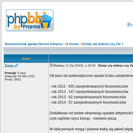
Nowotwór/rak jajnika Strona Główna
»
O forum
»
Dzieje się dobrze czy źle ?
Autor
Zuzia
Wysłany: |1 Sty 2015|, o 23:44
Dzieje się dobrze czy źl
Pomógł:
5 razy
Od paru lat systematycznie spada liczba zarejestr
Dołączył: 04 Wrz 2011
Posty: 3921
- rok 2011 : 455 zarejestrowanych forumowiczów
- rok 2012 : 147 zarejestrowanych forumowiczów
- rok 2013 : 92 zarejestrowanych forumowiczów
- rok 2014 : 57 zarejestrowanych forumowiczów
Dodatkowo od siebie obserwuję spadek aktywności
czyli ogólnie rzecz biorąc - niewiele piszą.
W obliczeniach mogą i pewnie trafią się jakieś błędy