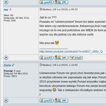
iwa
Wysłany: |18 Lut 2015|, o 00:23
Wiek: 60
Jak to co ???
Dołączyła: 30 Wrz 2011
Posty: 648
Powiało mi "uśmierceniem" forum tzn takie wywołał
Nie wiem czy zainteresowanie ,frekwencja,ilość nap
niczego mi to nie jest potrzebne ale WIEM że form j
ważne czy dla jednej czy dla miliona osób.
Nie pisz tak
_________________
http://www.youtube.com/watch?v=eMG7_x98o_Q
Zuzia
Wysłany: |18 Lut 2015|, o 10:54
Pomógł:
5 razy
Uśmiercenie Forum nie grozi,choć teoretycznie,jak 
Dołączył: 04 Wrz 2011
Posty: 3921
w służbie zdrowia nie zapowiada się,tak więc Forum
2015 przyniesie nowe wyniki.Ponad wszystko najbard
beczki,to utrzymanie takiego Forum ma swoje koszty
wiązankę
.Tak z ciekawości chciałbym widzieć 
)