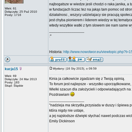
najbogatsze w wiedze jesli chodzi o raka janika, a
Wiek: 61
w fundacjach liczac tez na jakąs tam pomoc od st
Dołączyła: 25 Paź 2010
działalnosc , wszycy udzielajacy sie pracują społec
Posty: 1716
jest chyba pionierem i liderem wiedzy w tej tematy
wtedy wszytkie watki z tym slowem sie nam same wys
_________________
:*
Historia:
http://www.nowotwor.eu/viewtopic.php?t=1
kucja15
Wysłany: |16 Sty 2015|, o 09:59
Wiek: 69
Kinia ja całkowicie zgadzam się z Twoją opinią.
Dołączyła: 24 Mar 2013
Posty: 183
To forum jest najlepsze - wszystko uporządkowane,
Skąd: Śląskie
Wielki szacun dla założycieli i odpowiadających n
Pozdrawiam
_________________
"nadzieja ma skrzydła,przysiada w duszy i śpiewa p
która nigdy nie ustaje,
a jej najsłodsze dźwięki słychać nawet podczas wic
Emily Dickinson
.