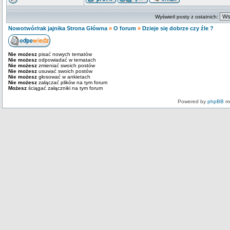
Wyświetl posty z ostatnich:
Nowotwór/rak jajnika Strona Główna
»
O forum
»
Dzieje się dobrze czy źle ?
Nie możesz
pisać nowych tematów
Nie możesz
odpowiadać w tematach
Nie możesz
zmieniać swoich postów
Nie możesz
usuwać swoich postów
Nie możesz
głosować w ankietach
Nie możesz
załączać plików na tym forum
Możesz
ściągać załączniki na tym forum
Powered by
phpBB
mo