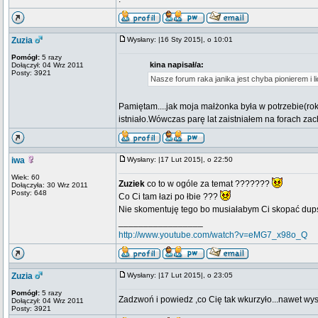
Zuzia
Wysłany: |16 Sty 2015|, o 10:01
Pomógł:
5 razy
kina napisał/a:
Dołączył: 04 Wrz 2011
Posty: 3921
Nasze forum raka janika jest chyba pionierem i 
Pamiętam....jak moja małżonka była w potrzebie(rok
istniało.Wówczas parę lat zaistniałem na forach za
iwa
Wysłany: |17 Lut 2015|, o 22:50
Wiek: 60
Zuziek
co to w ogóle za temat ???????
Dołączyła: 30 Wrz 2011
Posty: 648
Co Ci tam łazi po łbie ???
Nie skomentuję tego bo musiałabym Ci skopać dups
_________________
http://www.youtube.com/watch?v=eMG7_x98o_Q
Zuzia
Wysłany: |17 Lut 2015|, o 23:05
Pomógł:
5 razy
Zadzwoń i powiedz ,co Cię tak wkurzyło...nawet w
Dołączył: 04 Wrz 2011
Posty: 3921