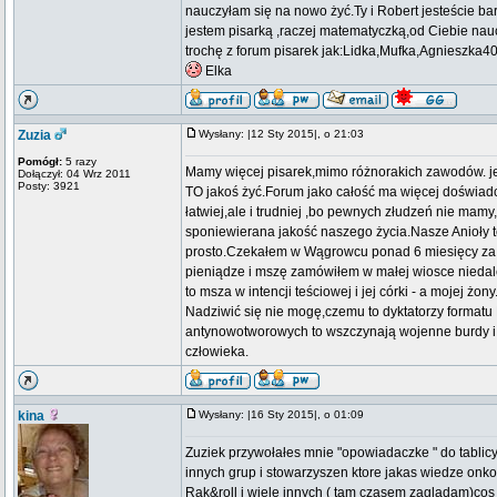
nauczyłam się na nowo żyć.Ty i Robert jesteście ba
jestem pisarką ,raczej matematyczką,od Ciebie nauc
trochę z forum pisarek jak:Lidka,Mufka,Agnieszka4
Elka
Zuzia
Wysłany: |12 Sty 2015|, o 21:03
Pomógł:
5 razy
Mamy więcej pisarek,mimo różnorakich zawodów. je
Dołączył: 04 Wrz 2011
Posty: 3921
TO jakoś żyć.Forum jako całość ma więcej doświadcz
łatwiej,ale i trudniej ,bo pewnych złudzeń nie mam
sponiewierana jakość naszego życia.Nasze Anioły te
prosto.Czekałem w Wągrowcu ponad 6 miesięcy za m
pieniądze i mszę zamówiłem w małej wiosce niedale
to msza w intencji teściowej i jej córki - a mojej żo
Nadziwić się nie mogę,czemu to dyktatorzy formatu 
antynowotworowych to wszczynają wojenne burdy i 
człowieka.
kina
Wysłany: |16 Sty 2015|, o 01:09
Zuziek przywołałes mnie "opowiadaczke " do tablic
innych grup i stowarzyszen ktore jakas wiedze onk
Rak&roll i wiele innych ( tam czasem zagladam)cos