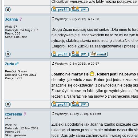
Chciałbym wierzyć,że w/w fakty można połączyć ze
Joanna
Wysłany: |9 Sty 2015|, o 17:28
Wiek: 67
Droga Zuziu napiszę coś od siebie...Dla mnie to for
Dołączyła: 24 Maj 2007
Posty: 559
nie odzywam,nie jest dowodem na to,ze mi na tym f
Skąd: Lubuskie
sytuację stabilną,stawia mnie trochę z boku.Nie c
Emgoro i Tobie Zuziku za zaangażowanie i proszę ,
Zuzia
Wysłany: |9 Sty 2015|, o 20:57
Pomógł:
5 razy
Joanno,nie martw się
.
Robert jest i na pewno 
Dołączył: 04 Wrz 2011
Posty: 3921
choroby...jak wielu z nas. Robert jest jednak znaczn
znacznie się dokształciły i z pewnością nie będą sk
Zauważyłem pewien fakt i tylko go wydobyłem na świ
leczenia.Na teraz nie ma mowy o zniechęceniu.Nas
czeresnia
Wysłany: |12 Sty 2015|, o 17:59
elka
Zuziek ja podobnie jak Joanna rzadko piszę,ale cz
Wiek: 68
Dołączyła: 12 Mar 2009
układac od nowa,przedtem nie miałam czasu dla sie
Posty: 236
Skąd: garwolin
ludzi.Dziś gdy sama zachorowałam widzę,co robił