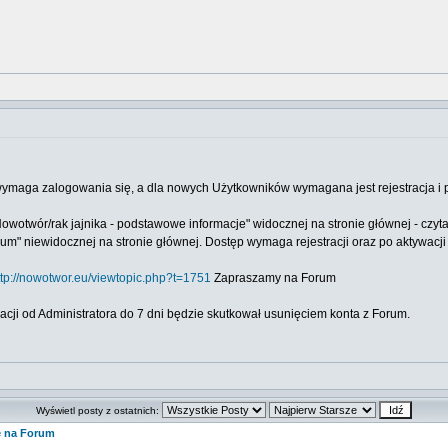
wymaga zalogowania się, a dla nowych Użytkowników wymagana jest rejestracja i p
owotwór/rak jajnika - podstawowe informacje" widocznej na stronie głównej - czyt
um" niewidocznej na stronie głównej. Dostęp wymaga rejestracji oraz po aktywacj
ttp://nowotwor.eu/viewtopic.php?t=1751
Zapraszamy na Forum
cji od Administratora do 7 dni będzie skutkował usunięciem konta z Forum.
Wyświetl posty z ostatnich:
e na Forum