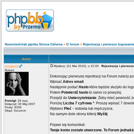
Nowotwór/rak jajnika Strona Główna
»
O forum
»
Rejestracja i pierwsze logowani
Autor
emgoro
Wysłany: |21 Mar 2016|, o 22:00
Rejestracja i pierwsz
Robert
Dokonując pierwszej rejestracji na Forum należy 
Wpisać
Adres email
.
Następnie podać
Hasło
które będzie służyło do lo
Potem
Potwierdź hasło
to samo co powyżej.
Przejdź do
Uwierzytelnianie
: Żeby mieć pewność że
Pomógł:
29 razy
Poniżej
Liczba 7 cyfrowa *
: Proszę wpisać 7 dowoln
Dołączył: 30 Maj 2007
Posty: 9330
Wybierz
Płeć
– kobieta lub mężczyzna.
Skąd: Szczecin
Na samym dole strony kliknij
Wyślij
.
Pojawi się komunikat:
Twoje konto zostało utworzone. To Forum jednakż