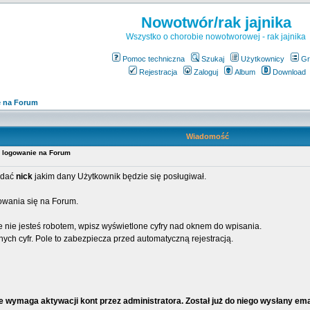
Nowotwór/rak jajnika
Wszystko o chorobie nowotworowej - rak jajnika
Pomoc techniczna
Szukaj
Użytkownicy
Gr
Rejestracja
Zaloguj
Album
Download
e na Forum
Wiadomość
e logowanie na Forum
podać
nick
jakim dany Użytkownik będzie się posługiwał.
gowania się na Forum.
 nie jesteś robotem, wpisz wyświetlone cyfry nad oknem do wpisania.
ych cyfr. Pole to zabezpiecza przed automatyczną rejestracją.
e wymaga aktywacji kont przez administratora. Został już do niego wysłany em