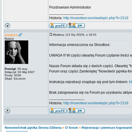
Pozdrawiam Administrator
_________________
Historia:
http://nowotwor.eu/viewtopic.php?t=1516
emgoro
Wysłany: |13 Sty 2020|, o 16:01
Robert
Informacja umieszczona na Shoutbox:
UWAGA !!! W części otwartej Forum czytanie treści 
Nasze Forum składa się z dwóch części. Otwartej "N
Pomógł:
29 razy
Forum oraz części Zamkniętej "Nowotwór jajnika-for
Dołączył: 30 Maj 2007
Posty: 9330
Skąd: Szczecin
Instrukcja rejestracji znajduje się pod tym linkiem:
h
Brak zalogowania się na Forum po uzyskaniu aktywa
_________________
Historia:
http://nowotwor.eu/viewtopic.php?t=1516
Nowotwór/rak jajnika Strona Główna
»
O forum
»
Rejestracja i pierwsze logowani