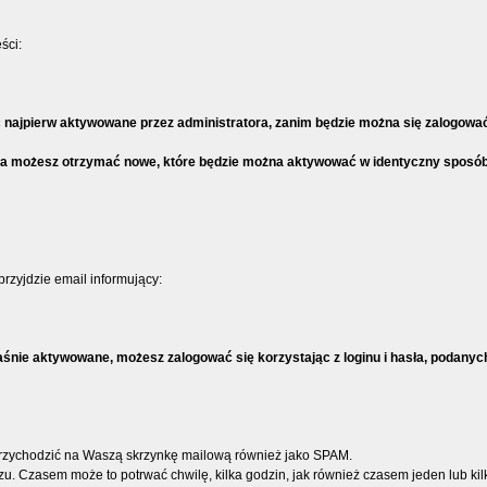
ści:
ć najpierw aktywowane przez administratora, zanim będzie można się zalogować.
sła możesz otrzymać nowe, które będzie można aktywować w identyczny sposób 
przyjdzie email informujący:
aśnie aktywowane, możesz zalogować się korzystając z loginu i hasła, podanych 
rzychodzić na Waszą skrzynkę mailową również jako SPAM.
. Czasem może to potrwać chwilę, kilka godzin, jak również czasem jeden lub kilk